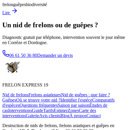
frelon
guêpes
biodiversité
Lire
Un nid de frelons ou de guêpes ?
Diagnostic gratuit par téléphone, intervention souvent le jour même
en Corrèze et Dordogne.
06 61 50 36 80
Demander un devis
FRELON
EXPRESS 19
Nid de frelons
Frelons asiatiques
Nid de guêpes : que faire ?
Guêpes
Où se trouve votre nid ?
Identifier l'espèce
Comparatifs
d'espèces
Questions fréquentes
Saison par saison
Études de
cas
Interventions
Guide
Tarifs
Estimer
Zones
Carte des
interventions
Galerie
Avis clients
Blog
À propos
Contact
Destruction de nids de frelons, frelons asiatiques et guêpes en