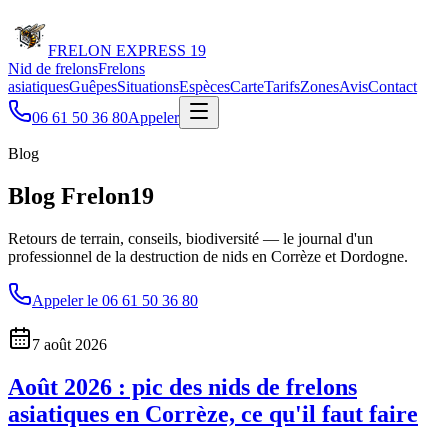
FRELON
EXPRESS 19
Nid de frelons
Frelons
asiatiques
Guêpes
Situations
Espèces
Carte
Tarifs
Zones
Avis
Contact
06 61 50 36 80
Appeler
Blog
Blog Frelon19
Retours de terrain, conseils, biodiversité — le journal d'un
professionnel de la destruction de nids en Corrèze et Dordogne.
Appeler le
06 61 50 36 80
7 août 2026
Août 2026 : pic des nids de frelons
asiatiques en Corrèze, ce qu'il faut faire