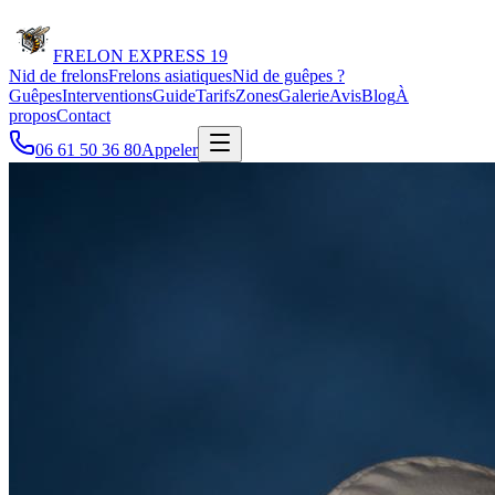
FRELON
EXPRESS 19
Nid de frelons
Frelons asiatiques
Nid de guêpes ?
Guêpes
Interventions
Guide
Tarifs
Zones
Galerie
Avis
Blog
À
propos
Contact
06 61 50 36 80
Appeler