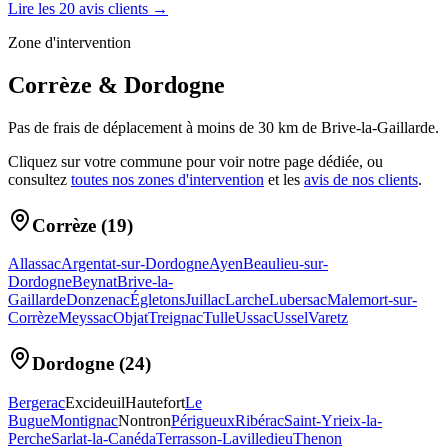
Lire les
20
avis clients →
Zone d'intervention
Corrèze & Dordogne
Pas de frais de déplacement à moins de 30 km de Brive-la-Gaillarde.
Cliquez sur votre commune pour voir notre page dédiée, ou
consultez
toutes nos zones d'intervention
et les
avis de nos clients
.
Corrèze (19)
Allassac
Argentat-sur-Dordogne
Ayen
Beaulieu-sur-
Dordogne
Beynat
Brive-la-
Gaillarde
Donzenac
Égletons
Juillac
Larche
Lubersac
Malemort-sur-
Corrèze
Meyssac
Objat
Treignac
Tulle
Ussac
Ussel
Varetz
Dordogne (24)
Bergerac
Excideuil
Hautefort
Le
Bugue
Montignac
Nontron
Périgueux
Ribérac
Saint-Yrieix-la-
Perche
Sarlat-la-Canéda
Terrasson-Lavilledieu
Thenon