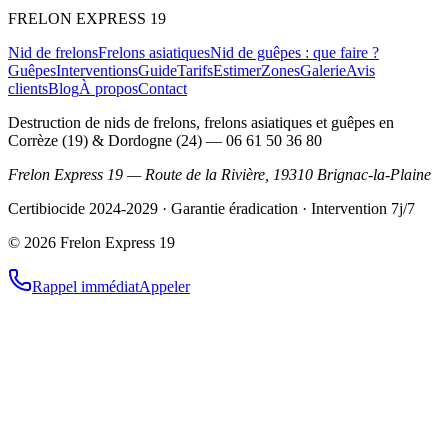
FRELON
EXPRESS 19
Nid de frelons
Frelons asiatiques
Nid de guêpes : que faire ?
Guêpes
Interventions
Guide
Tarifs
Estimer
Zones
Galerie
Avis
clients
Blog
À propos
Contact
Destruction de nids de frelons, frelons asiatiques et guêpes en
Corrèze (19) & Dordogne (24)
—
06 61 50 36 80
Frelon Express 19
—
Route de la Rivière
,
19310
Brignac-la-Plaine
Certibiocide 2024-2029 · Garantie éradication · Intervention 7j/7
©
2026
Frelon Express 19
Rappel immédiat
Appeler