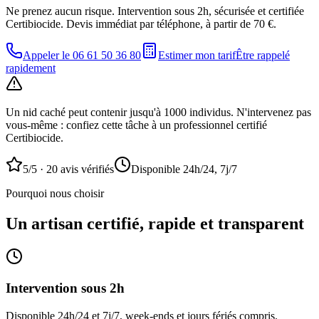
Ne prenez aucun risque. Intervention sous 2h, sécurisée et certifiée
Certibiocide. Devis immédiat par téléphone, à partir de 70 €.
Appeler le
06 61 50 36 80
Estimer mon tarif
Être rappelé
rapidement
Un nid caché peut contenir jusqu'à 1000 individus. N'intervenez pas
vous-même : confiez cette tâche à un professionnel certifié
Certibiocide.
5/5 ·
20
avis vérifiés
Disponible 24h/24, 7j/7
Pourquoi nous choisir
Un artisan certifié, rapide et transparent
Intervention sous 2h
Disponible 24h/24 et 7j/7, week-ends et jours fériés compris.