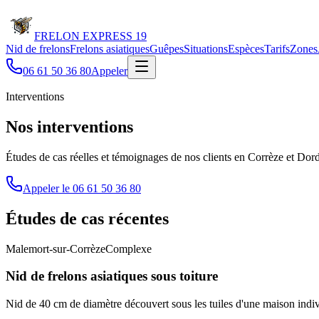
FRELON
EXPRESS 19
Nid de frelons
Frelons asiatiques
Guêpes
Situations
Espèces
Tarifs
Zones
06 61 50 36 80
Appeler
Interventions
Nos interventions
Études de cas réelles et témoignages de nos clients en Corrèze et Dord
Appeler le
06 61 50 36 80
Études de cas récentes
Malemort-sur-Corrèze
Complexe
Nid de frelons asiatiques sous toiture
Nid de 40 cm de diamètre découvert sous les tuiles d'une maison indivi