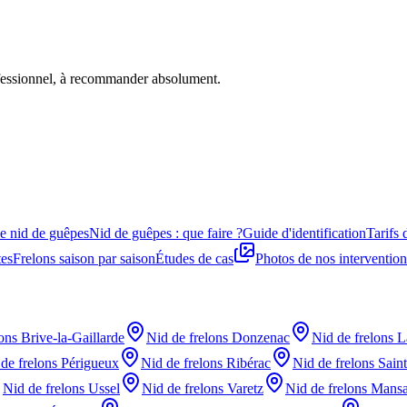
ofessionnel, à recommander absolument.
e nid de guêpes
Nid de guêpes : que faire ?
Guide d'identification
Tarifs 
tes
Frelons saison par saison
Études de cas
Photos de nos intervention
lons
Brive-la-Gaillarde
Nid de frelons
Donzenac
Nid de frelons
L
de frelons
Périgueux
Nid de frelons
Ribérac
Nid de frelons
Sain
Nid de frelons
Ussel
Nid de frelons
Varetz
Nid de frelons
Mans