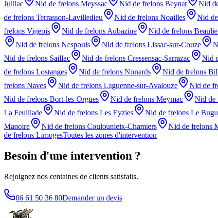
Juillac
Nid de frelons
Meyssac
Nid de frelons
Beynat
Nid d
de frelons
Terrasson-Lavilledieu
Nid de frelons
Noailles
Nid de
frelons
Vigeois
Nid de frelons
Aubazine
Nid de frelons
Beauli
Nid de frelons
Nespouls
Nid de frelons
Lissac-sur-Couze
N
Nid de frelons
Saillac
Nid de frelons
Cressensac-Sarrazac
Nid 
de frelons
Lostanges
Nid de frelons
Nonards
Nid de frelons
Bi
frelons
Naves
Nid de frelons
Laguenne-sur-Avalouze
Nid de f
Nid de frelons
Bort-les-Orgues
Nid de frelons
Meymac
Nid de 
La Feuillade
Nid de frelons
Les Eyzies
Nid de frelons
Le Bugu
Manoire
Nid de frelons
Coulounieix-Chamiers
Nid de frelons
M
de frelons
Limoges
Toutes les zones d'intervention
Besoin d'une intervention ?
Rejoignez nos centaines de clients satisfaits.
06 61 50 36 80
Demander un devis