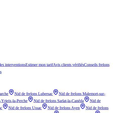
des interventions
Estimer mon tarif
Avis clients vérifiés
Conseils frelons
s
arche
Nid de frelons
Lubersac
Nid de frelons
Malemort-sur-
t-Yrieix-la-Perche
Nid de frelons
Sarlat-la-Canéda
Nid de
ac
Nid de frelons
Ussac
Nid de frelons
Ayen
Nid de frelons