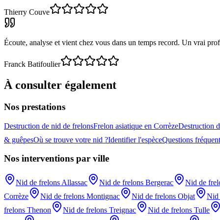
Thierry Couve
Écoute, analyse et vient chez vous dans un temps record. Un vrai pr
Franck Batifoulier
À consulter également
Nos prestations
Destruction de nid de frelons
Frelon asiatique en Corrèze
Destruction d
& guêpes
Où se trouve votre nid ?
Identifier l'espèce
Questions fréquen
Nos interventions par ville
Nid de frelons
Allassac
Nid de frelons
Bergerac
Nid de fre
Corrèze
Nid de frelons
Montignac
Nid de frelons
Objat
Nid 
frelons
Thenon
Nid de frelons
Treignac
Nid de frelons
Tulle