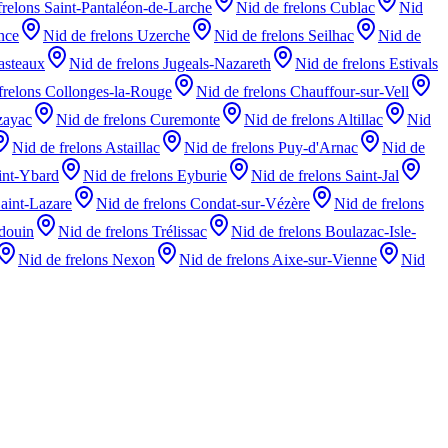
frelons
Saint-Pantaléon-de-Larche
Nid de frelons
Cublac
Nid
nce
Nid de frelons
Uzerche
Nid de frelons
Seilhac
Nid de
asteaux
Nid de frelons
Jugeals-Nazareth
Nid de frelons
Estivals
frelons
Collonges-la-Rouge
Nid de frelons
Chauffour-sur-Vell
zayac
Nid de frelons
Curemonte
Nid de frelons
Altillac
Nid
Nid de frelons
Astaillac
Nid de frelons
Puy-d'Arnac
Nid de
int-Ybard
Nid de frelons
Eyburie
Nid de frelons
Saint-Jal
aint-Lazare
Nid de frelons
Condat-sur-Vézère
Nid de frelons
douin
Nid de frelons
Trélissac
Nid de frelons
Boulazac-Isle-
Nid de frelons
Nexon
Nid de frelons
Aixe-sur-Vienne
Nid