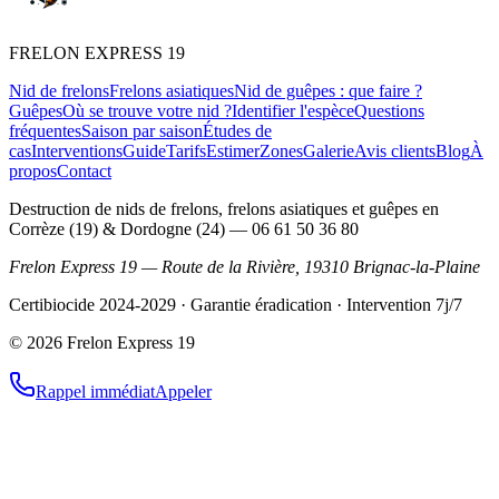
FRELON
EXPRESS 19
Nid de frelons
Frelons asiatiques
Nid de guêpes : que faire ?
Guêpes
Où se trouve votre nid ?
Identifier l'espèce
Questions
fréquentes
Saison par saison
Études de
cas
Interventions
Guide
Tarifs
Estimer
Zones
Galerie
Avis clients
Blog
À
propos
Contact
Destruction de nids de frelons, frelons asiatiques et guêpes en
Corrèze (19) & Dordogne (24)
—
06 61 50 36 80
Frelon Express 19
—
Route de la Rivière
,
19310
Brignac-la-Plaine
Certibiocide 2024-2029 · Garantie éradication · Intervention 7j/7
©
2026
Frelon Express 19
Rappel immédiat
Appeler