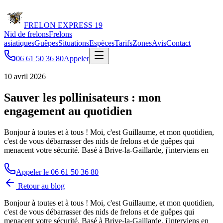
FRELON
EXPRESS 19
Nid de frelons
Frelons
asiatiques
Guêpes
Situations
Espèces
Tarifs
Zones
Avis
Contact
06 61 50 36 80
Appeler
10 avril 2026
Sauver les pollinisateurs : mon
engagement au quotidien
Bonjour à toutes et à tous ! Moi, c'est Guillaume, et mon quotidien,
c'est de vous débarrasser des nids de frelons et de guêpes qui
menacent votre sécurité. Basé à Brive-la-Gaillarde, j'interviens en
Appeler le
06 61 50 36 80
Retour au blog
Bonjour à toutes et à tous ! Moi, c'est Guillaume, et mon quotidien,
c'est de vous débarrasser des nids de frelons et de guêpes qui
menacent votre sécurité. Basé à Brive-la-Gaillarde, j'interviens en