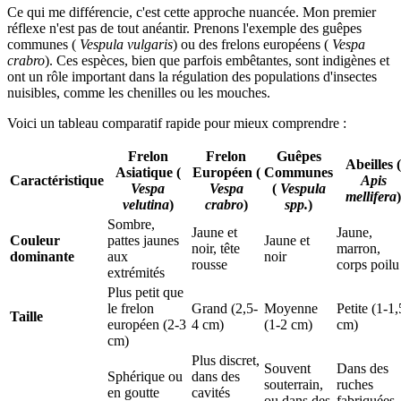
Ce qui me différencie, c'est cette approche nuancée. Mon premier
réflexe n'est pas de tout anéantir. Prenons l'exemple des guêpes
communes (
Vespula vulgaris
) ou des frelons européens (
Vespa
crabro
). Ces espèces, bien que parfois embêtantes, sont indigènes et
ont un rôle important dans la régulation des populations d'insectes
nuisibles, comme les chenilles ou les mouches.
Voici un tableau comparatif rapide pour mieux comprendre :
Frelon
Frelon
Guêpes
Abeilles (
Asiatique (
Européen (
Communes
Caractéristique
Apis
Vespa
Vespa
(
Vespula
mellifera
)
velutina
)
crabro
)
spp.
)
Sombre,
Jaune et
Jaune,
Couleur
pattes jaunes
Jaune et
noir, tête
marron,
dominante
aux
noir
rousse
corps poilu
extrémités
Plus petit que
le frelon
Grand (2,5-
Moyenne
Petite (1-1,
Taille
européen (2-3
4 cm)
(1-2 cm)
cm)
cm)
Plus discret,
Souvent
Dans des
Sphérique ou
dans des
souterrain,
ruches
en goutte
cavités
ou dans des
fabriquées