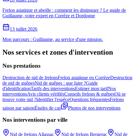
Frelon asiatique et abeille : comment les distinguer ? Le guide de
Guillaume, votre expert en Corrèze et Dordogne
13 juillet 2026
Mon parcours : Guillaume, au service d'une mission.
Nos services et zones d'intervention
Nos prestations
Destruction de nid de frelons
Frelon asiatique en Corrèze
Destruction
de nid de guêpes
Nid de guêpes : que faire ?
Guide
d'identification
Tarifs des interventions
Estimer mon tarif
Nos
interventions
Avis clients vérifiés
Conseils frelons & guêpes
Où se
trouve votre nid ?
Identifier l'espèce
Questions fréquentes
Frelons
saison par saison
Études de cas
Photos de nos interventions
Nos interventions par ville
Nid de frelons
Allassac
Nid de frelons
Bergerac
Nid de