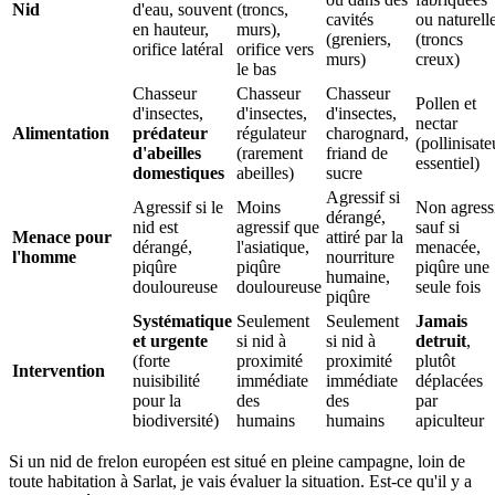
Nid
d'eau, souvent
(troncs,
cavités
ou naturell
en hauteur,
murs),
(greniers,
(troncs
orifice latéral
orifice vers
murs)
creux)
le bas
Chasseur
Chasseur
Chasseur
Pollen et
d'insectes,
d'insectes,
d'insectes,
nectar
Alimentation
prédateur
régulateur
charognard,
(pollinisate
d'abeilles
(rarement
friand de
essentiel)
domestiques
abeilles)
sucre
Agressif si
Agressif si le
Moins
Non agress
dérangé,
nid est
agressif que
sauf si
Menace pour
attiré par la
dérangé,
l'asiatique,
menacée,
l'homme
nourriture
piqûre
piqûre
piqûre une
humaine,
douloureuse
douloureuse
seule fois
piqûre
Systématique
Seulement
Seulement
Jamais
et urgente
si nid à
si nid à
detruit
,
(forte
proximité
proximité
plutôt
Intervention
nuisibilité
immédiate
immédiate
déplacées
pour la
des
des
par
biodiversité)
humains
humains
apiculteur
Si un nid de frelon européen est situé en pleine campagne, loin de
toute habitation à Sarlat, je vais évaluer la situation. Est-ce qu'il y a