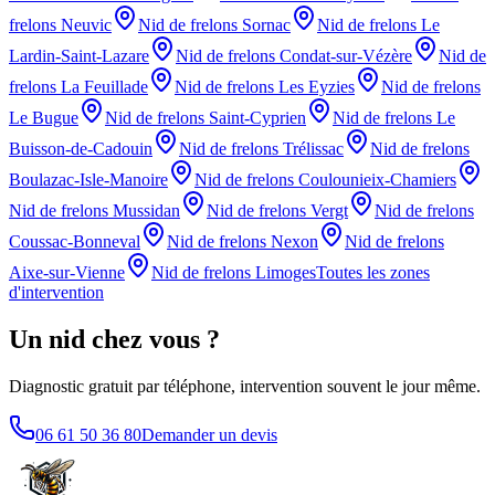
frelons
Neuvic
Nid de frelons
Sornac
Nid de frelons
Le
Lardin-Saint-Lazare
Nid de frelons
Condat-sur-Vézère
Nid de
frelons
La Feuillade
Nid de frelons
Les Eyzies
Nid de frelons
Le Bugue
Nid de frelons
Saint-Cyprien
Nid de frelons
Le
Buisson-de-Cadouin
Nid de frelons
Trélissac
Nid de frelons
Boulazac-Isle-Manoire
Nid de frelons
Coulounieix-Chamiers
Nid de frelons
Mussidan
Nid de frelons
Vergt
Nid de frelons
Coussac-Bonneval
Nid de frelons
Nexon
Nid de frelons
Aixe-sur-Vienne
Nid de frelons
Limoges
Toutes les zones
d'intervention
Un nid chez vous ?
Diagnostic gratuit par téléphone, intervention souvent le jour même.
06 61 50 36 80
Demander un devis