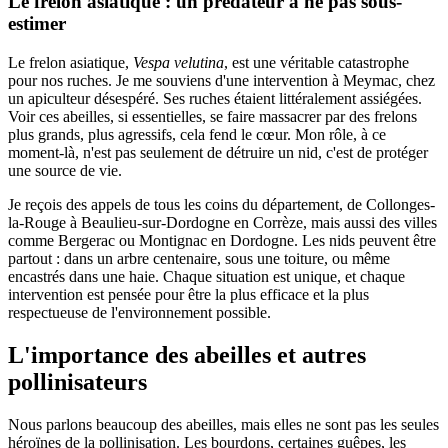
Le frelon asiatique : un prédateur à ne pas sous-
estimer
Le frelon asiatique,
Vespa velutina
, est une véritable catastrophe
pour nos ruches. Je me souviens d'une intervention à Meymac, chez
un apiculteur désespéré. Ses ruches étaient littéralement assiégées.
Voir ces abeilles, si essentielles, se faire massacrer par des frelons
plus grands, plus agressifs, cela fend le cœur. Mon rôle, à ce
moment-là, n'est pas seulement de détruire un nid, c'est de protéger
une source de vie.
Je reçois des appels de tous les coins du département, de Collonges-
la-Rouge à Beaulieu-sur-Dordogne en Corrèze, mais aussi des villes
comme Bergerac ou Montignac en Dordogne. Les nids peuvent être
partout : dans un arbre centenaire, sous une toiture, ou même
encastrés dans une haie. Chaque situation est unique, et chaque
intervention est pensée pour être la plus efficace et la plus
respectueuse de l'environnement possible.
L'importance des abeilles et autres
pollinisateurs
Nous parlons beaucoup des abeilles, mais elles ne sont pas les seules
héroïnes de la pollinisation. Les bourdons, certaines guêpes, les