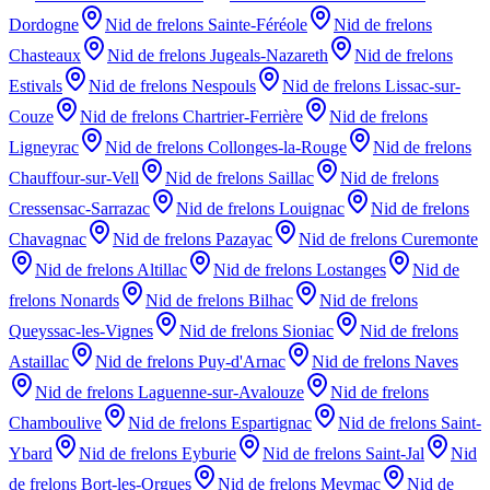
Dordogne
Nid de frelons
Sainte-Féréole
Nid de frelons
Chasteaux
Nid de frelons
Jugeals-Nazareth
Nid de frelons
Estivals
Nid de frelons
Nespouls
Nid de frelons
Lissac-sur-
Couze
Nid de frelons
Chartrier-Ferrière
Nid de frelons
Ligneyrac
Nid de frelons
Collonges-la-Rouge
Nid de frelons
Chauffour-sur-Vell
Nid de frelons
Saillac
Nid de frelons
Cressensac-Sarrazac
Nid de frelons
Louignac
Nid de frelons
Chavagnac
Nid de frelons
Pazayac
Nid de frelons
Curemonte
Nid de frelons
Altillac
Nid de frelons
Lostanges
Nid de
frelons
Nonards
Nid de frelons
Bilhac
Nid de frelons
Queyssac-les-Vignes
Nid de frelons
Sioniac
Nid de frelons
Astaillac
Nid de frelons
Puy-d'Arnac
Nid de frelons
Naves
Nid de frelons
Laguenne-sur-Avalouze
Nid de frelons
Chamboulive
Nid de frelons
Espartignac
Nid de frelons
Saint-
Ybard
Nid de frelons
Eyburie
Nid de frelons
Saint-Jal
Nid
de frelons
Bort-les-Orgues
Nid de frelons
Meymac
Nid de