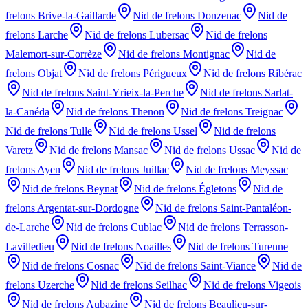
frelons
Brive-la-Gaillarde
Nid de frelons
Donzenac
Nid de
frelons
Larche
Nid de frelons
Lubersac
Nid de frelons
Malemort-sur-Corrèze
Nid de frelons
Montignac
Nid de
frelons
Objat
Nid de frelons
Périgueux
Nid de frelons
Ribérac
Nid de frelons
Saint-Yrieix-la-Perche
Nid de frelons
Sarlat-
la-Canéda
Nid de frelons
Thenon
Nid de frelons
Treignac
Nid de frelons
Tulle
Nid de frelons
Ussel
Nid de frelons
Varetz
Nid de frelons
Mansac
Nid de frelons
Ussac
Nid de
frelons
Ayen
Nid de frelons
Juillac
Nid de frelons
Meyssac
Nid de frelons
Beynat
Nid de frelons
Égletons
Nid de
frelons
Argentat-sur-Dordogne
Nid de frelons
Saint-Pantaléon-
de-Larche
Nid de frelons
Cublac
Nid de frelons
Terrasson-
Lavilledieu
Nid de frelons
Noailles
Nid de frelons
Turenne
Nid de frelons
Cosnac
Nid de frelons
Saint-Viance
Nid de
frelons
Uzerche
Nid de frelons
Seilhac
Nid de frelons
Vigeois
Nid de frelons
Aubazine
Nid de frelons
Beaulieu-sur-